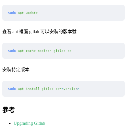
sudo
 apt
 update
查看 apt 裡面 gitlab 可以安裝的版本號
sudo
 apt-cache
 madison
 gitlab-ce
安裝特定版本
sudo
 apt
 install
 gitlab-ce=
<
versio
n
>
參考
Upgrading Gitlab