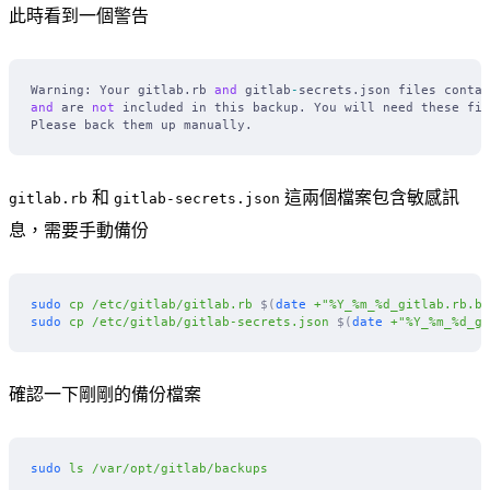
此時看到一個警告
Warning: Your gitlab.rb 
and
 gitlab
-
secrets.json files contai
and
 are 
not
 included in this backup. You will need these fil
Please back them up manually.
和
這兩個檔案包含敏感訊
gitlab.rb
gitlab-secrets.json
息，需要手動備份
sudo
 cp
 /etc/gitlab/gitlab.rb
 $(
date
 +"%Y_%m_%d_gitlab.rb.ba
sudo
 cp
 /etc/gitlab/gitlab-secrets.json
 $(
date
 +"%Y_%m_%d_gi
確認一下剛剛的備份檔案
sudo
 ls
 /var/opt/gitlab/backups