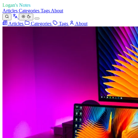
Logan's Notes
Articles
Categories
Tags
About
Articles
Categories
Tags
About