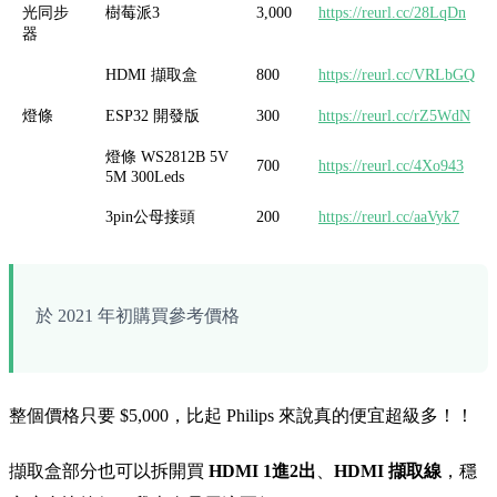
光同步
樹莓派3
3,000
https://reurl.cc/28LqDn
器
HDMI 擷取盒
800
https://reurl.cc/VRLbGQ
燈條
ESP32 開發版
300
https://reurl.cc/rZ5WdN
燈條 WS2812B 5V
700
https://reurl.cc/4Xo943
5M 300Leds
3pin公母接頭
200
https://reurl.cc/aaVyk7
於 2021 年初購買參考價格
整個價格只要 $5,000，比起 Philips 來說真的便宜超級多！！
擷取盒部分也可以拆開買
HDMI 1進2出
、
HDMI 擷取線
，穩