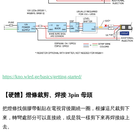
https://kno.wled.ge/basics/getting-started/
【硬體】燈條裁剪、焊接 3pin 母頭
把燈條找個膠帶黏貼在電視背後圍繞一圈，根據這尺裁剪下
來，轉彎處部分可以直接繞，或是我一樣剪下來再焊接線上
去。