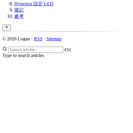
Hyperion 設定 LED
後記
參考
© 2026 Logan ·
RSS
·
Sitemap
ESC
Type to search articles