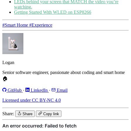
LEDs behind your screen that MATCH the video you’re
watching.
Getting Started With WLED on ESP8266
#Smart Home
#Experience
Logan
Senior software engineer, passionate about coding and smart home
🏠
GitHub
·
LinkedIn
·
Email
Licensed under CC BY-NC 4.0
Share:
Share
Copy link