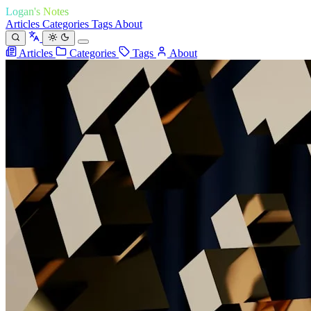
Logan's Notes
Articles
Categories
Tags
About
Articles
Categories
Tags
About