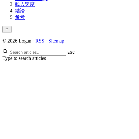
載入速度
結論
參考
© 2026 Logan ·
RSS
·
Sitemap
ESC
Type to search articles