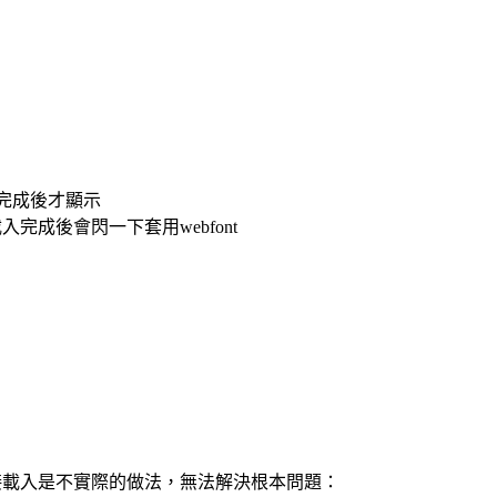
字，載入完成後才顯示
字型，載入完成後會閃一下套用webfont
接載入是不實際的做法，無法解決根本問題：