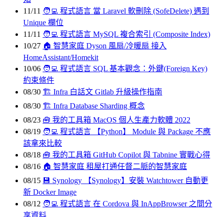
11/11
🧑‍💻 程式語言
當 Laravel 軟刪除 (SofeDelete) 遇到
Unique 欄位
11/11
🧑‍💻 程式語言
MySQL 複合索引 (Composite Index)
10/27
🏠 智慧家庭
Dyson 風扇/冷暖扇 接入
HomeAssistant/Homekit
10/06
🧑‍💻 程式語言
SQL 基本觀念：外鍵(Foreign Key)
約束條件
08/30
🏗 Infra
白話文 Gitlab 升級操作指南
08/30
🏗 Infra
Database Sharding 概念
08/23
🧰️ 我的工具箱
MacOS 個人生產力軟體 2022
08/19
🧑‍💻 程式語言
【Python】 Module 與 Package 不應
該拿來比較
08/18
🧰️ 我的工具箱
GitHub Copilot 與 Tabnine 實戰心得
08/16
🏠 智慧家庭
租屋打通任督二脈的智慧家庭
08/15
💾 Synology
【Synology】安裝 Watchtower 自動更
新 Docker Image
08/12
🧑‍💻 程式語言
在 Cordova 與 InAppBrowser 之間分
享資料