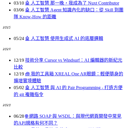
03/10
🤖 人工智慧
那一晚，我成為了 Nuxt Contributor
03/06
🤖 人工智慧
Agent 知識內化的缺口：從 Skill 到團
隊 Know-How 的距離
2025
05/24
🤖 人工智慧
使用生成式 AI 的底層邏輯
2024
12/19
技術分享
Cursor vs Windsurf：AI 編輯器的新紀元
比較
12/19
🧰️ 我的工具箱
XREAL One AR眼鏡：輕便隨身的
擴增實境體驗
05/02
🤖 人工智慧
與 AI 的 Pair Programming - 打造方便
的 git 複雜指令
2023
06/28
🌐 網路
SOAP 與 WSDL：與現代網頁開發中常見
的API規格有何不同？