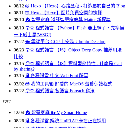
08/12
📖 Hexo
【Hexo】心路歷程 - 打造屬於自己的 Blog
08/11
📖 Hexo
【Hexo】圖片免費空間的抉擇
08/10
🏠 智慧家庭
淺談智慧家庭與 Matter 新標準
08/10
🧑‍💻 程式語言
【Python】Flash 要上線了，先準備
一下威士忌(WSGI)
07/27
☁️ 雲端平台
GCP 上安裝 Ubuntu Desktop
06/23
🧑‍💻 程式語言
【JS】Object Deep Copy 推薦用法
比較
03/15
🧑‍💻 程式語言
【JS】資料型態特性 - 什麼是 Call
by sharing?
03/15
💣 各種踩雷
中文 Web Font 踩雷
03/02
🧰️ 我的工具箱
好看的 MacOS 螢幕保護程式
02/22
🧑‍💻 程式語言
各語言 Foreach 寫法
2021
12/04
🏠 智慧家庭
🏡 My Smart Home
08/26
💣 各種踩雷
解決 UniFi AP 卡在正在採用