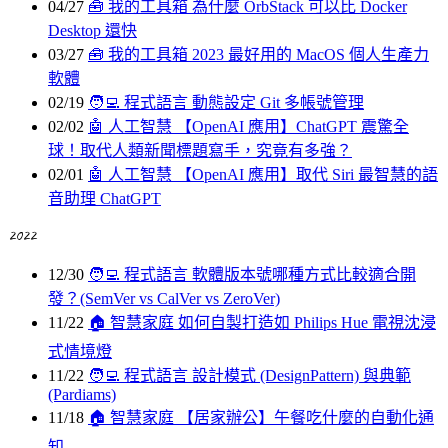
04/27
🧰️ 我的工具箱
為什麼 OrbStack 可以比 Docker
Desktop 還快
03/27
🧰️ 我的工具箱
2023 最好用的 MacOS 個人生產力
軟體
02/19
🧑‍💻 程式語言
動態設定 Git 多帳號管理
02/02
🤖 人工智慧
【OpenAI 應用】ChatGPT 震驚全
球！取代人類新聞標題寫手，究竟有多強？
02/01
🤖 人工智慧
【OpenAI 應用】取代 Siri 最智慧的語
音助理 ChatGPT
2022
12/30
🧑‍💻 程式語言
軟體版本號哪種方式比較適合開
發？(SemVer vs CalVer vs ZeroVer)
11/22
🏠 智慧家庭
如何自製打造如 Philips Hue 電視沈浸
式情境燈
11/22
🧑‍💻 程式語言
設計模式 (DesignPattern) 與典範
(Pardiams)
11/18
🏠 智慧家庭
【居家辦公】午餐吃什麼的自動化通
知